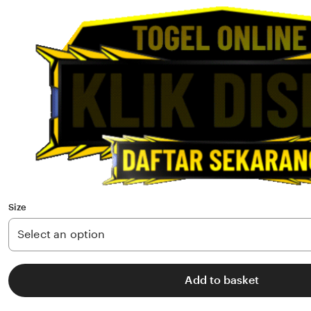
5
stars
Size
Add to basket