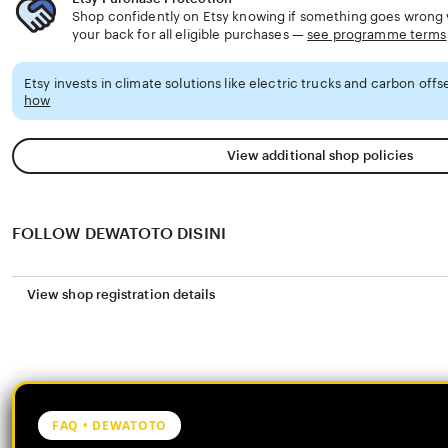
Shop confidently on Etsy knowing if something goes wrong w
your back for all eligible purchases —
see programme terms
Etsy invests in climate solutions like electric trucks and carbon offs
how
View additional shop policies
FOLLOW DEWATOTO DISINI
View shop registration details
FAQ • DEWATOTO