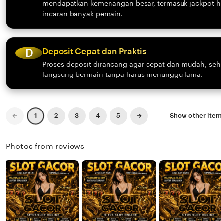
mendapatkan kemenangan besar, termasuk jackpot h
incaran banyak pemain.
D
Deposit Cepat dan Praktis
Proses deposit dirancang agar cepat dan mudah, se
langsung bermain tanpa harus menunggu lama.
Previous
Next
2
3
4
5
Show other ite
1
page
page
Photos from reviews